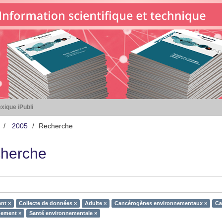
xique iPubli
2005
Recherche
herche
nt ×
Collecte de données ×
Adulte ×
Cancérogènes environnementaux ×
Ca
nement ×
Santé environnementale ×