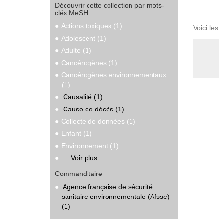
Découvrir cette collection par mots-
clés MeSH
Actions toxiques (1)
Voici le
Adolescent (1)
Adulte (1)
Cancérogènes (1)
Cancérogènes environnementaux
(1)
Causalité (1)
Cause de décès (1)
Collecte de données (1)
Enfant (1)
Environnement (1)
... Voir plus
Commanditaire
Agence française de sécurité
sanitaire environnementale (Afsse)
(1)