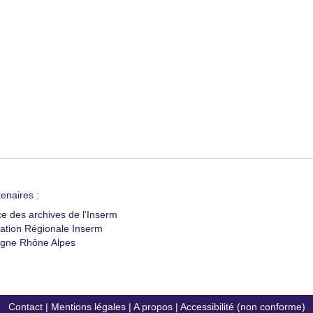
enaires :
ce des archives de l'Inserm
ation Régionale Inserm
gne Rhône Alpes
Contact
|
Mentions légales
|
A propos
|
Accessibilité (non conforme)