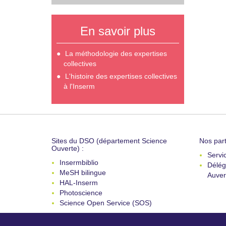
En savoir plus
La méthodologie des expertises
collectives
L'histoire des expertises collectives
à l'Inserm
Sites du DSO (département Science
Nos part
Ouverte) :
Servi
Insermbiblio
Délég
MeSH bilingue
Auver
HAL-Inserm
Photoscience
Science Open Service (SOS)