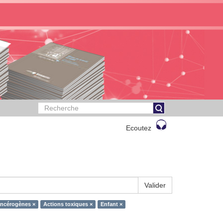
Ecoutez
Valider
ncérogènes ×
Actions toxiques ×
Enfant ×