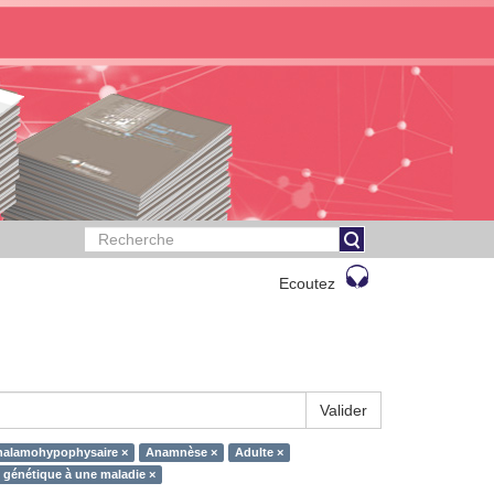
Ecoutez
Valider
halamohypophysaire ×
Anamnèse ×
Adulte ×
 génétique à une maladie ×