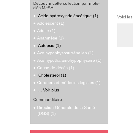
Découvrir cette collection par mots-
clés MeSH
Acide hydroxyindoléacétique (1)
Voici le
Adolescent (1)
Adulte (1)
Anamnèse (1)
Autopsie (1)
Axe hypophysosurrénalien (1)
Axe hypothalamohypophysaire (1)
Cause de décès (1)
Cholestérol (1)
Coroners et médecins légistes (1)
... Voir plus
Commanditaire
Direction Générale de la Santé
(DGS) (1)