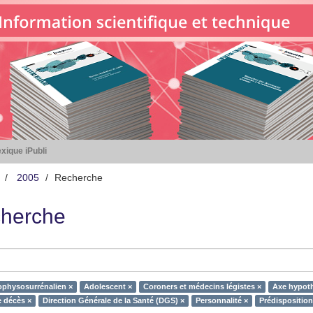
xique iPubli
2005
Recherche
herche
physosurrénalien ×
Adolescent ×
Coroners et médecins légistes ×
Axe hypot
 décès ×
Direction Générale de la Santé (DGS) ×
Personnalité ×
Prédisposition