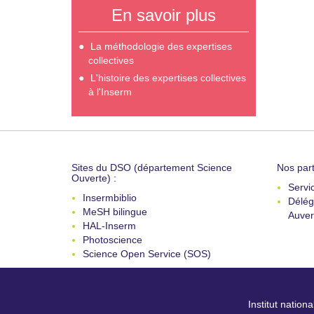
En savoir plus
La méthodologie des expertises
collectives
L'histoire des expertises collectives
à l'Inserm
Sites du DSO (département Science
Nos part
Ouverte) :
Servi
Insermbiblio
Délég
MeSH bilingue
Auver
HAL-Inserm
Photoscience
Science Open Service (SOS)
Institut nation