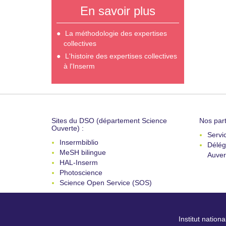
En savoir plus
La méthodologie des expertises
collectives
L'histoire des expertises collectives
à l'Inserm
Sites du DSO (département Science
Nos part
Ouverte) :
Servi
Insermbiblio
Délég
MeSH bilingue
Auver
HAL-Inserm
Photoscience
Science Open Service (SOS)
Institut nation