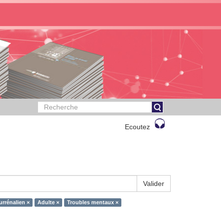
Ecoutez
Valider
rrénalien ×
Adulte ×
Troubles mentaux ×