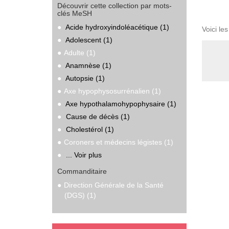
Découvrir cette collection par mots-
clés MeSH
Acide hydroxyindoléacétique (1)
Voici le
Adolescent (1)
Adulte (1)
Anamnèse (1)
Autopsie (1)
Axe hypophysosurrénalien (1)
Axe hypothalamohypophysaire (1)
Cause de décès (1)
Cholestérol (1)
Coroners et médecins légistes (1)
... Voir plus
Commanditaire
Direction Générale de la Santé
(DGS) (1)