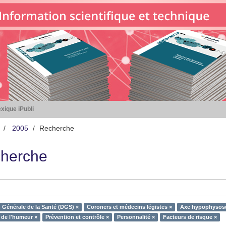
xique iPubli
2005
Recherche
herche
n Générale de la Santé (DGS) ×
Coroners et médecins légistes ×
Axe hypophysosu
 de l'humeur ×
Prévention et contrôle ×
Personnalité ×
Facteurs de risque ×