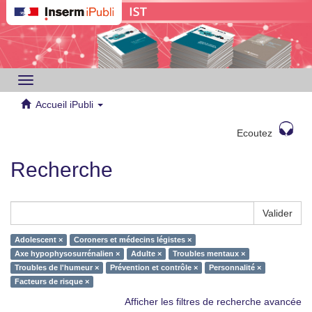
Toggle
navigation
Accueil iPubli
Ecoutez
Recherche
Valider
Adolescent ×
Coroners et médecins légistes ×
Axe hypophysosurrénalien ×
Adulte ×
Troubles mentaux ×
Troubles de l'humeur ×
Prévention et contrôle ×
Personnalité ×
Facteurs de risque ×
Afficher les filtres de recherche avancée