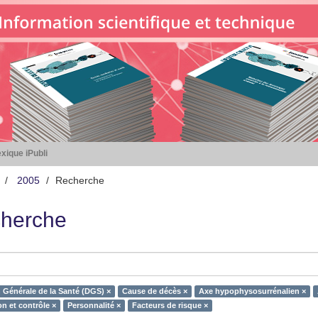
xique iPubli
2005
Recherche
herche
n Générale de la Santé (DGS) ×
Cause de décès ×
Axe hypophysosurrénalien ×
n et contrôle ×
Personnalité ×
Facteurs de risque ×