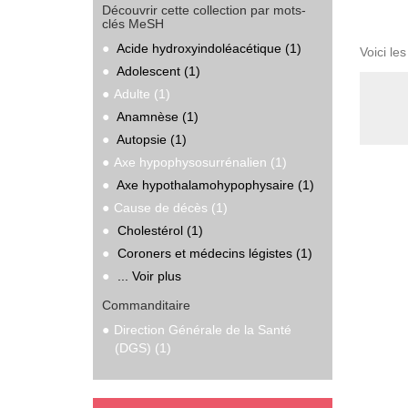
Découvrir cette collection par mots-
clés MeSH
Acide hydroxyindoléacétique (1)
Voici le
Adolescent (1)
Adulte (1)
Anamnèse (1)
Autopsie (1)
Axe hypophysosurrénalien (1)
Axe hypothalamohypophysaire (1)
Cause de décès (1)
Cholestérol (1)
Coroners et médecins légistes (1)
... Voir plus
Commanditaire
Direction Générale de la Santé
(DGS) (1)