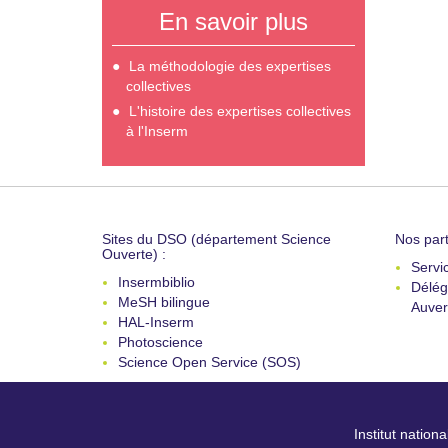
En savoir plus
La méthodologie des expertises
collectives
L'histoire des expertises collectives
à l'Inserm
Sites du DSO (département Science
Nos part
Ouverte) :
Servi
Insermbiblio
Délég
MeSH bilingue
Auver
HAL-Inserm
Photoscience
Science Open Service (SOS)
Institut nation