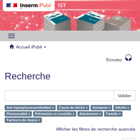
Toggle
navigation
Accueil iPubli
Ecoutez
Recherche
Valider
Axe hypophysosurrénalien ×
Cause de décès ×
Autopsie ×
Adulte ×
Personnalité ×
Prévention et contrôle ×
Adolescent ×
Famille ×
Facteurs de risque ×
Afficher les filtres de recherche avancée