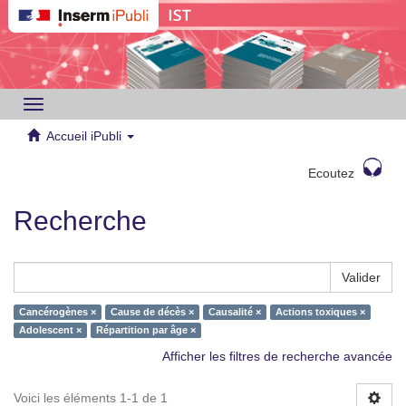
Toggle
navigation
Accueil iPubli
Ecoutez
Recherche
Valider
Cancérogènes ×
Cause de décès ×
Causalité ×
Actions toxiques ×
Adolescent ×
Répartition par âge ×
Afficher les filtres de recherche avancée
Voici les éléments 1-1 de 1