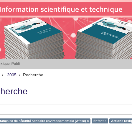
xique iPubli
2005
Recherche
herche
rançaise de sécurité sanitaire environnementale (Afsse) ×
Enfant ×
Actions toxiq