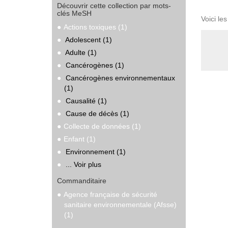
Découvrir cette collection par mots-
clés MeSH
Voici le
Actions toxiques (1)
Adolescent (1)
Adulte (1)
Cancérogènes (1)
Cancérogènes environnementaux
(1)
Causalité (1)
Cause de décès (1)
Collecte de données (1)
Enfant (1)
Environnement (1)
... Voir plus
Commanditaire
Agence française de sécurité
sanitaire environnementale (Afsse)
(1)