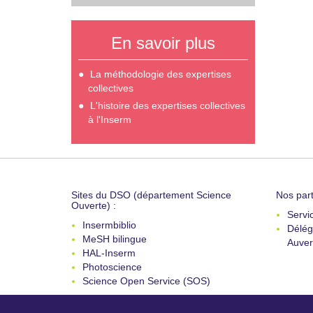
En savoir plus
La méthodologie des expertises
collectives
L'histoire des expertises collectives
à l'Inserm
Sites du DSO (département Science
Nos part
Ouverte) :
Servi
Insermbiblio
Délég
MeSH bilingue
Auver
HAL-Inserm
Photoscience
Science Open Service (SOS)