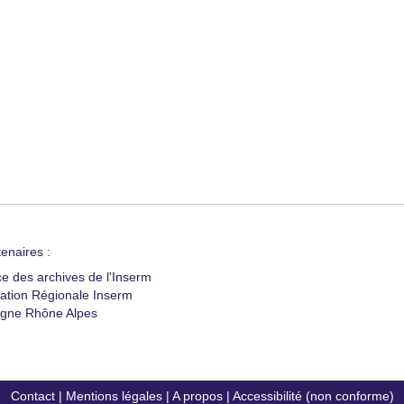
enaires :
ce des archives de l'Inserm
ation Régionale Inserm
gne Rhône Alpes
Contact
|
Mentions légales
|
A propos
|
Accessibilité (non conforme)