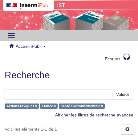
Toggle
navigation
Accueil iPubli
Ecoutez
Recherche
Valider
Actions toxiques ×
France ×
Santé environnementale ×
Afficher les filtres de recherche avancée
Voici les éléments 1-1 de 1