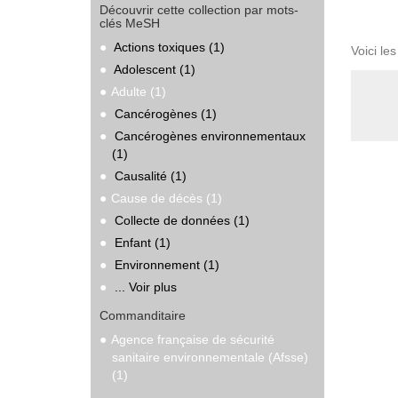
Découvrir cette collection par mots-
clés MeSH
Actions toxiques (1)
Voici le
Adolescent (1)
Adulte (1)
Cancérogènes (1)
Cancérogènes environnementaux
(1)
Causalité (1)
Cause de décès (1)
Collecte de données (1)
Enfant (1)
Environnement (1)
... Voir plus
Commanditaire
Agence française de sécurité
sanitaire environnementale (Afsse)
(1)