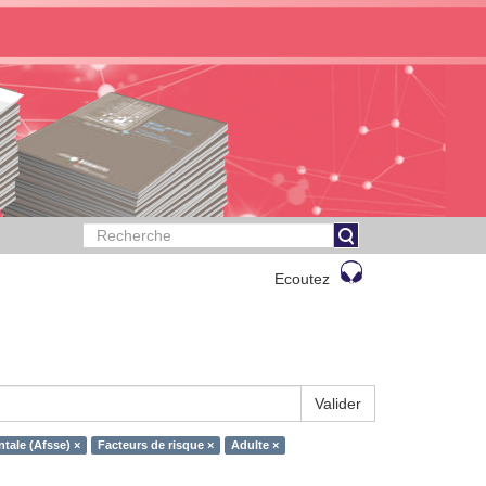
Ecoutez
Valider
tale (Afsse) ×
Facteurs de risque ×
Adulte ×