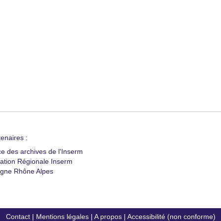
enaires :
ce des archives de l'Inserm
ation Régionale Inserm
gne Rhône Alpes
Contact
|
Mentions légales
|
A propos
|
Accessibilité (non conforme)