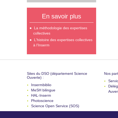
En savoir plus
La méthodologie des expertises
collectives
L'histoire des expertises collectives
à l'Inserm
Sites du DSO (département Science
Nos part
Ouverte) :
Servi
Insermbiblio
Délég
MeSH bilingue
Auver
HAL-Inserm
Photoscience
Science Open Service (SOS)