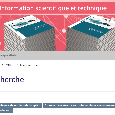
xique iPubli
2005
Recherche
herche
hisme de nucléotide simple ×
Agence française de sécurité sanitaire environnemen
 décès ×