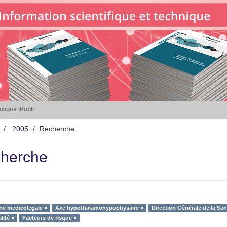
xique iPubli
2005
Recherche
herche
rie médicolégale ×
Axe hypothalamohypophysaire ×
Direction Générale de la Sa
lité ×
Facteurs de risque ×