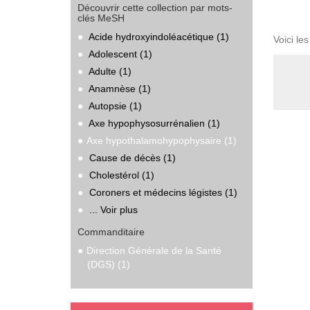
Découvrir cette collection par mots-
clés MeSH
Acide hydroxyindoléacétique (1)
Voici le
Adolescent (1)
Adulte (1)
Anamnèse (1)
Autopsie (1)
Axe hypophysosurrénalien (1)
Axe hypothalamohypophysaire (1)
Cause de décès (1)
Cholestérol (1)
Coroners et médecins légistes (1)
... Voir plus
Commanditaire
Direction Générale de la Santé
(DGS) (1)