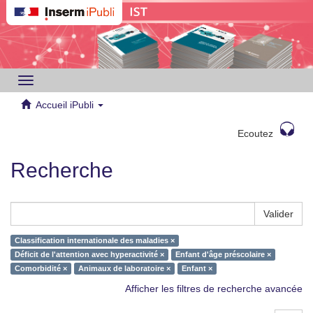
Toggle
navigation
Accueil iPubli
Ecoutez
Recherche
Valider
Classification internationale des maladies ×
Déficit de l'attention avec hyperactivité ×
Enfant d'âge préscolaire ×
Comorbidité ×
Animaux de laboratoire ×
Enfant ×
Afficher les filtres de recherche avancée