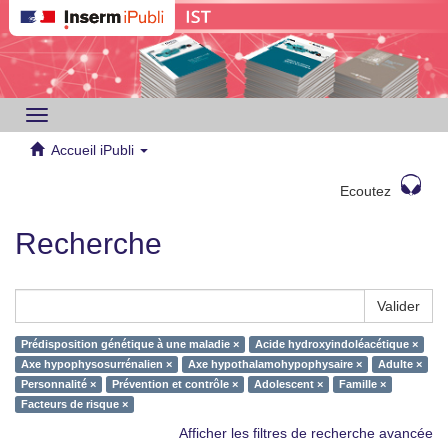
Toggle
navigation
Accueil iPubli
Ecoutez
Recherche
Valider
Prédisposition génétique à une maladie ×
Acide hydroxyindoléacétique ×
Axe hypophysosurrénalien ×
Axe hypothalamohypophysaire ×
Adulte ×
Personnalité ×
Prévention et contrôle ×
Adolescent ×
Famille ×
Facteurs de risque ×
Afficher les filtres de recherche avancée