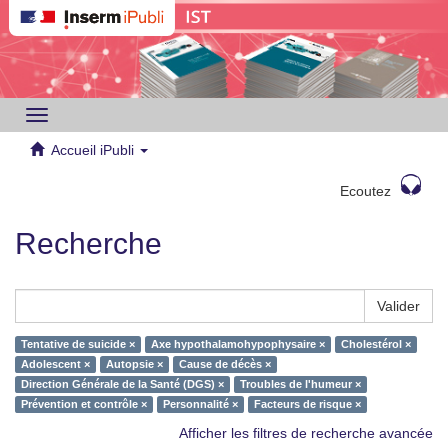
Toggle
navigation
Accueil iPubli
Ecoutez
Recherche
Valider
Tentative de suicide ×
Axe hypothalamohypophysaire ×
Cholestérol ×
Adolescent ×
Autopsie ×
Cause de décès ×
Direction Générale de la Santé (DGS) ×
Troubles de l'humeur ×
Prévention et contrôle ×
Personnalité ×
Facteurs de risque ×
Afficher les filtres de recherche avancée