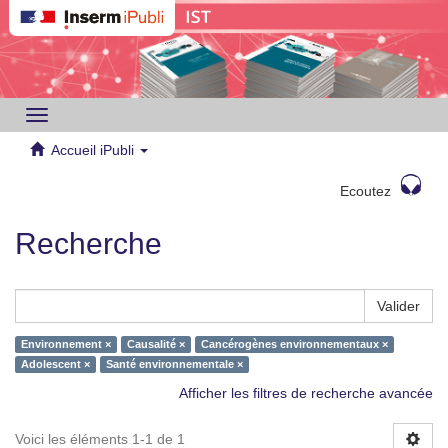
Toggle
navigation
Accueil iPubli
Ecoutez
Recherche
Valider
Environnement ×
Causalité ×
Cancérogènes environnementaux ×
Adolescent ×
Santé environnementale ×
Afficher les filtres de recherche avancée
Voici les éléments 1-1 de 1