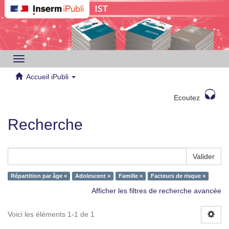
Toggle
navigation
Accueil iPubli
Ecoutez
Recherche
Valider
Répartition par âge ×
Adolescent ×
Famille ×
Facteurs de risque ×
Afficher les filtres de recherche avancée
Voici les éléments 1-1 de 1