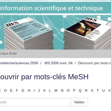
xique iPubli
médecine/sciences 2006
MS 2006 num. 04
Découvrir par mots-
ouvrir par mots-clés MeSH
C
D
E
F
G
H
I
J
K
L
M
N
O
P
Q
R
S
T
U
V
Valider