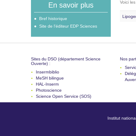
Voici le
En savoir plus
Lipoge
Bref historique
Site de l'éditeur EDP Sciences
Sites du DSO (département Science
Nos part
Ouverte) :
Servi
Insermbiblio
Délég
MeSH bilingue
Auver
HAL-Inserm
Photoscience
Science Open Service (SOS)
Institut nation