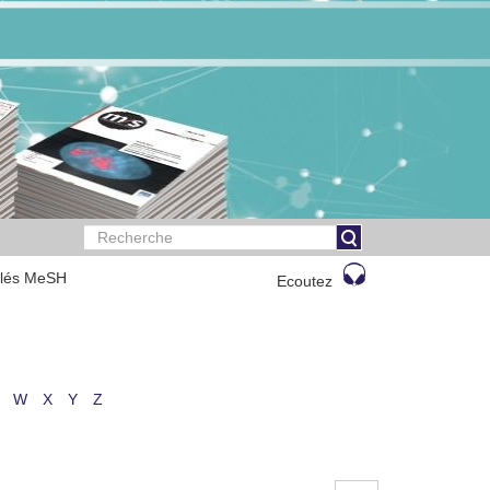
clés MeSH
Ecoutez
W
X
Y
Z