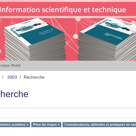
xique iPubli
2003
Recherche
herche
ements scolaires ×
Prise de risque ×
Connaissances, attitudes et pratiques en san