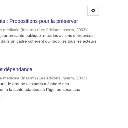
s : Propositions pour la préserver
che médicale (Inserm)
(
Les éditions Inserm
,
2003
)
eur en santé publique, mais les actions entreprises
as dans un cadre cohérent qui mobilise tous les acteurs
et dépendance
che médicale (Inserm)
(
Les éditions Inserm
,
2003
)
ature, le groupe d’experts a élaboré des
n à la santé adaptées à l’âge, au sexe, aux
.