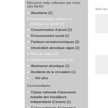
Découvrir cette collection par mots-
clés MeSH
Voici le
Alcoolisme (2)
Connaissances, attitudes et
pratiques en santé (2)
Consommation d'alcool (2)
Environnement social (2)
Facteurs socioéconomiques (2)
Intoxication alcoolique aigüe (2)
Prise de risque (2)
Établissements scolaires (2)
Abstinence alcoolique (1)
Accidents de la circulation (1)
... Voir plus
Commanditaire
Caisse nationale d'assurance
maladie des travailleurs
indépendants (Canam) (1)
Caisse nationale d'assurance