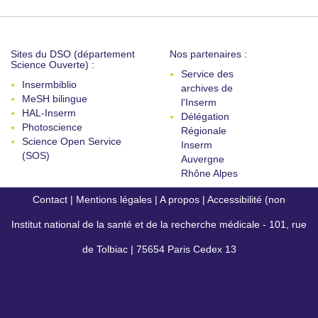
Sites du DSO (département
Nos partenaires :
Science Ouverte) :
Service des
Insermbiblio
archives de
MeSH bilingue
l'Inserm
HAL-Inserm
Délégation
Photoscience
Régionale
Science Open Service
Inserm
(SOS)
Auvergne
Rhône Alpes
Contact
|
Mentions légales
|
A propos
|
Accessibilité (non
Institut national de la santé et de la recherche médicale - 101, rue
conforme)
de Tolbiac | 75654 Paris Cedex 13