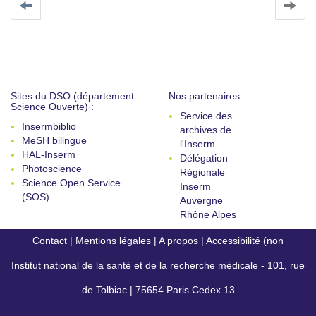
Sites du DSO (département
Nos partenaires :
Science Ouverte) :
Service des
Insermbiblio
archives de
MeSH bilingue
l'Inserm
HAL-Inserm
Délégation
Photoscience
Régionale
Science Open Service
Inserm
(SOS)
Auvergne
Rhône Alpes
Contact
|
Mentions légales
|
A propos
|
Accessibilité (non
Institut national de la santé et de la recherche médicale - 101, rue
conforme)
de Tolbiac | 75654 Paris Cedex 13