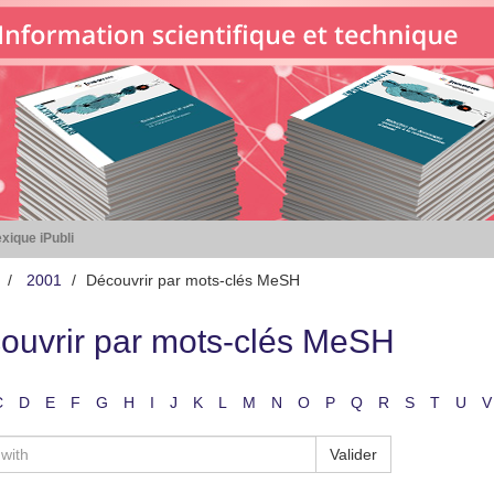
xique iPubli
2001
Découvrir par mots-clés MeSH
ouvrir par mots-clés MeSH
C
D
E
F
G
H
I
J
K
L
M
N
O
P
Q
R
S
T
U
V
Valider