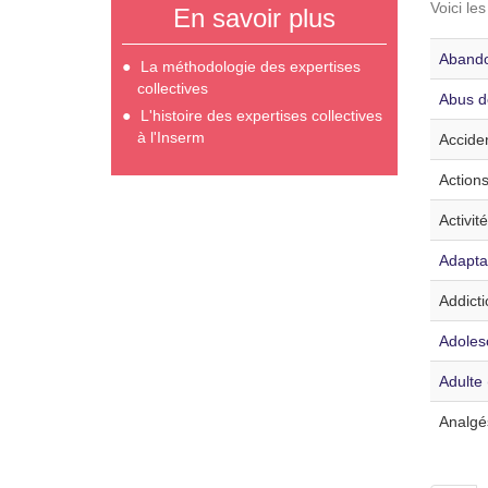
Voici le
En savoir plus
Abando
La méthodologie des expertises
collectives
Abus d
L'histoire des expertises collectives
à l'Inserm
Acciden
Actions
Activit
Adaptat
Addicti
Adoles
Adulte 
Analgé