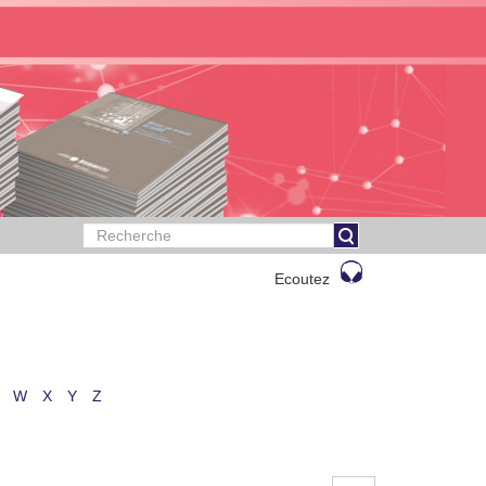
Ecoutez
W
X
Y
Z