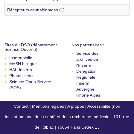
Récepteurs cannabinoïdes (1)
Sites du DSO (département
Nos partenaires :
Science Ouverte) :
Service des
Insermbiblio
archives de
MeSH bilingue
l'Inserm
HAL-Inserm
Délégation
Photoscience
Régionale
Science Open Service
Inserm
(SOS)
Auvergne
Rhône Alpes
Contact
|
Mentions légales
|
A propos
|
Accessibilité (non
Institut national de la santé et de la recherche médicale - 101, rue
conforme)
de Tolbiac | 75654 Paris Cedex 13