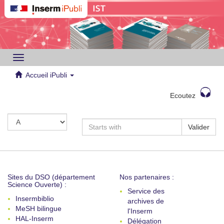
Toggle
navigation
Accueil iPubli
Ecoutez
Valider
Sites du DSO (département
Nos partenaires :
Science Ouverte) :
Service des
Insermbiblio
archives de
MeSH bilingue
l'Inserm
HAL-Inserm
Délégation