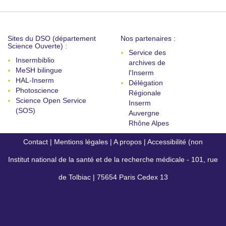
Sites du DSO (département
Nos partenaires :
Science Ouverte) :
Service des
Insermbiblio
archives de
MeSH bilingue
l'Inserm
HAL-Inserm
Délégation
Photoscience
Régionale
Science Open Service
Inserm
(SOS)
Auvergne
Rhône Alpes
Contact
|
Mentions légales
|
A propos
|
Accessibilité (non
Institut national de la santé et de la recherche médicale - 101, rue
conforme)
de Tolbiac | 75654 Paris Cedex 13