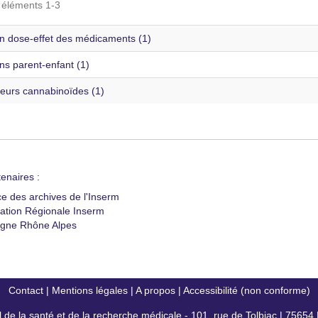
s éléments 1-3
on dose-effet des médicaments (1)
ns parent-enfant (1)
eurs cannabinoïdes (1)
enaires :
ce des archives de l'Inserm
ation Régionale Inserm
gne Rhône Alpes
Contact
|
Mentions légales
|
A propos
|
Accessibilité (non conforme)
al de la santé et de la recherche médicale - 101, rue de Tolbiac | 7565