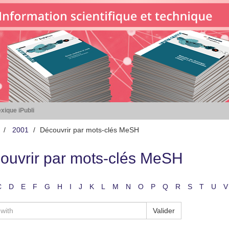
xique iPubli
2001
Découvrir par mots-clés MeSH
ouvrir par mots-clés MeSH
C
D
E
F
G
H
I
J
K
L
M
N
O
P
Q
R
S
T
U
V
Valider