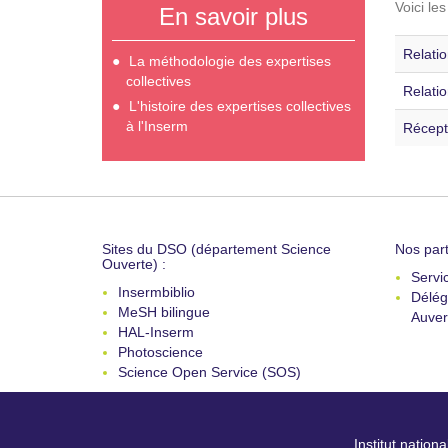
Voici le
En savoir plus
Relati
La méthodologie des expertises
collectives
Relatio
L'histoire des expertises collectives
à l'Inserm
Récept
Sites du DSO (département Science
Nos part
Ouverte) :
Servi
Insermbiblio
Délég
MeSH bilingue
Auver
HAL-Inserm
Photoscience
Science Open Service (SOS)
Institut nation