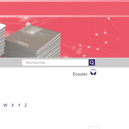
Ecoutez
W
X
Y
Z