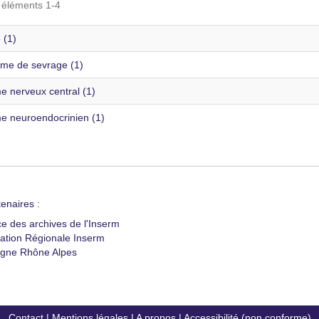
s éléments 1-4
 (1)
me de sevrage (1)
e nerveux central (1)
e neuroendocrinien (1)
enaires :
ce des archives de l'Inserm
ation Régionale Inserm
gne Rhône Alpes
Contact
|
Mentions légales
|
A propos
|
Accessibilité (non conforme)