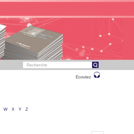
Ecoutez
W
X
Y
Z