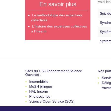
Voici le
En savoir plus
Suicide
La méthodologie des expertises
collectives
Syndro
L'histoire des expertises collectives
à l'Inserm
Systèm
Systèm
Sites du DSO (département Science
Nos part
Ouverte) :
Servi
Insermbiblio
Délég
MeSH bilingue
Auver
HAL-Inserm
Photoscience
Science Open Service (SOS)