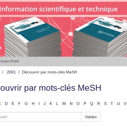
xique iPubli
2001
Découvrir par mots-clés MeSH
ouvrir par mots-clés MeSH
C
D
E
F
G
H
I
J
K
L
M
N
O
P
Q
R
S
T
U
V
Valider