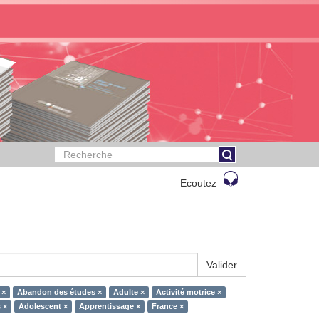
Ecoutez
Valider
 ×
Abandon des études ×
Adulte ×
Activité motrice ×
 ×
Adolescent ×
Apprentissage ×
France ×