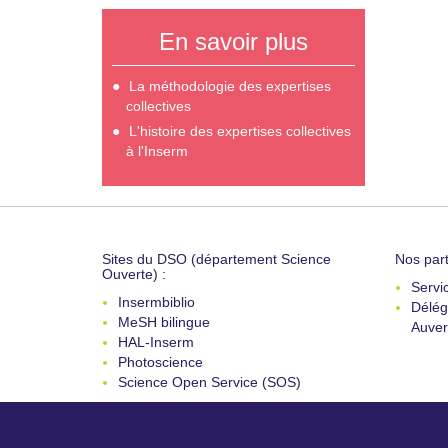
En savoir plus
La méthodologie des expertises
collectives
L'histoire des expertises collectives
à l'Inserm
Sites du DSO (département Science
Nos part
Ouverte) :
Servi
Insermbiblio
Délég
MeSH bilingue
Auver
HAL-Inserm
Photoscience
Science Open Service (SOS)