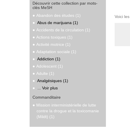
Découvrir cette collection par mots-
clés MeSH
Abandon des études (1)
Voici le
Abus de marijuana (1)
Accidents de la circulation (1)
Actions toxiques (1)
Activité motrice (1)
Adaptation sociale (1)
Addiction (1)
Adolescent (1)
Adulte (1)
Analgésiques (1)
... Voir plus
Commanditaire
Mission interministérielle de lutte
contre la drogue et la toxicomanie
(Mildt) (1)