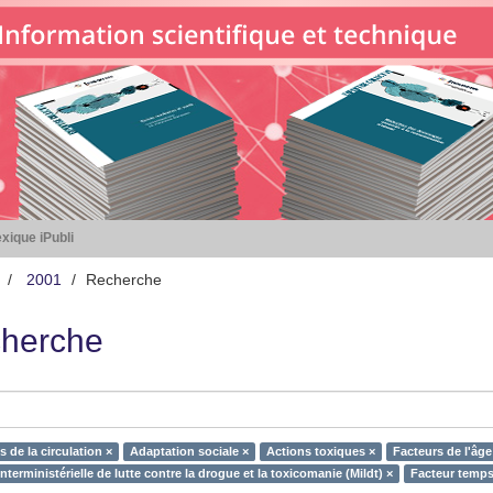
xique iPubli
2001
Recherche
herche
 de la circulation ×
Adaptation sociale ×
Actions toxiques ×
Facteurs de l'âge
nterministérielle de lutte contre la drogue et la toxicomanie (Mildt) ×
Facteur temps