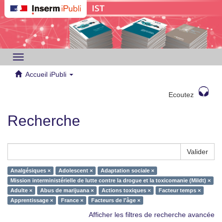
Toggle
navigation
Accueil iPubli
Ecoutez
Recherche
Valider
Analgésiques ×
Adolescent ×
Adaptation sociale ×
Mission interministérielle de lutte contre la drogue et la toxicomanie (Mildt) ×
Adulte ×
Abus de marijuana ×
Actions toxiques ×
Facteur temps ×
Apprentissage ×
France ×
Facteurs de l'âge ×
Afficher les filtres de recherche avancée