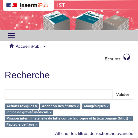
Toggle
navigation
Accueil iPubli
Ecoutez
Recherche
Valider
Actions toxiques ×
Abandon des études ×
Analgésiques ×
Indice de gravité médicale ×
Mission interministérielle de lutte contre la drogue et la toxicomanie (Mildt) ×
Facteurs de l'âge ×
Afficher les filtres de recherche avancée