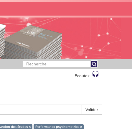
Ecoutez
Valider
andon des études ×
Performance psychomotrice ×