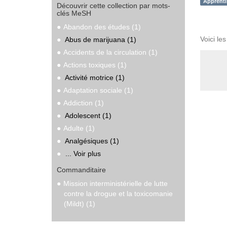
Apprenti
Découvrir cette collection par mots-
clés MeSH
Abandon des études (1)
Voici le
Abus de marijuana (1)
Accidents de la circulation (1)
Actions toxiques (1)
Activité motrice (1)
Adaptation sociale (1)
Addiction (1)
Adolescent (1)
Adulte (1)
Analgésiques (1)
... Voir plus
Commanditaire
Mission interministérielle de lutte
contre la drogue et la toxicomanie
(Mildt) (1)