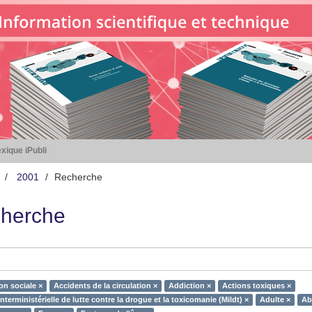
xique iPubli
2001
Recherche
herche
on sociale ×
Accidents de la circulation ×
Addiction ×
Actions toxiques ×
nterministérielle de lutte contre la drogue et la toxicomanie (Mildt) ×
Adulte ×
Ab