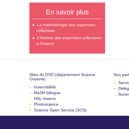
En savoir plus
La méthodologie des expertises
collectives
L'histoire des expertises collectives
à l'Inserm
Sites du DSO (département Science
Nos part
Ouverte) :
Servi
Insermbiblio
Délég
MeSH bilingue
Auver
HAL-Inserm
Photoscience
Science Open Service (SOS)