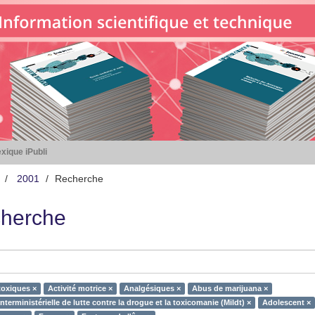
xique iPubli
2001
Recherche
herche
toxiques ×
Activité motrice ×
Analgésiques ×
Abus de marijuana ×
nterministérielle de lutte contre la drogue et la toxicomanie (Mildt) ×
Adolescent ×