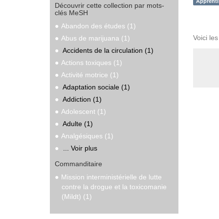
Apprenti
Découvrir cette collection par mots-
clés MeSH
Abandon des études (1)
Voici le
Abus de marijuana (1)
Accidents de la circulation (1)
Actions toxiques (1)
Activité motrice (1)
Adaptation sociale (1)
Addiction (1)
Adolescent (1)
Adulte (1)
Analgésiques (1)
... Voir plus
Commanditaire
Mission interministérielle de lutte
contre la drogue et la toxicomanie
(Mildt) (1)