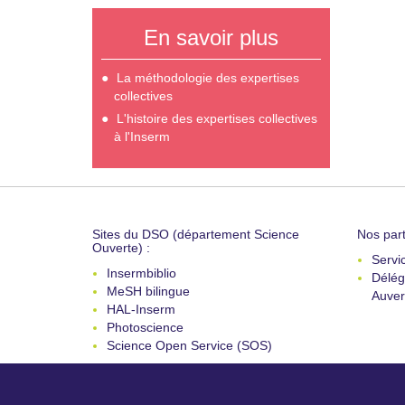
En savoir plus
La méthodologie des expertises
collectives
L'histoire des expertises collectives
à l'Inserm
Sites du DSO (département Science
Nos part
Ouverte) :
Servi
Insermbiblio
Délég
MeSH bilingue
Auver
HAL-Inserm
Photoscience
Science Open Service (SOS)