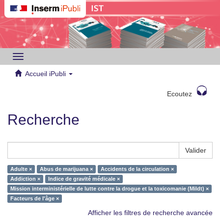
Toggle
navigation
Accueil iPubli
Ecoutez
Recherche
Valider
Adulte ×
Abus de marijuana ×
Accidents de la circulation ×
Addiction ×
Indice de gravité médicale ×
Mission interministérielle de lutte contre la drogue et la toxicomanie (Mildt) ×
Facteurs de l'âge ×
Afficher les filtres de recherche avancée