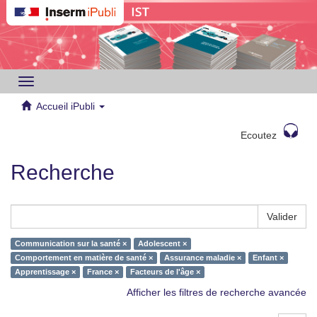
Toggle
navigation
Accueil iPubli
Ecoutez
Recherche
Valider
Communication sur la santé ×
Adolescent ×
Comportement en matière de santé ×
Assurance maladie ×
Enfant ×
Apprentissage ×
France ×
Facteurs de l'âge ×
Afficher les filtres de recherche avancée