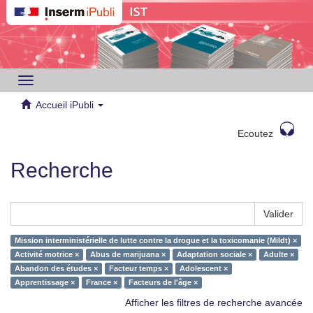
Toggle
navigation
Accueil iPubli
Ecoutez
Recherche
Valider
Mission interministérielle de lutte contre la drogue et la toxicomanie (Mildt) ×
Activité motrice ×
Abus de marijuana ×
Adaptation sociale ×
Adulte ×
Abandon des études ×
Facteur temps ×
Adolescent ×
Apprentissage ×
France ×
Facteurs de l'âge ×
Afficher les filtres de recherche avancée