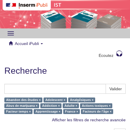
Toggle
navigation
Accueil iPubli
Ecoutez
Recherche
Valider
Abandon des études ×
Adolescent ×
Analgésiques ×
Abus de marijuana ×
Addiction ×
Adulte ×
Actions toxiques ×
Facteur temps ×
Apprentissage ×
France ×
Facteurs de l'âge ×
Afficher les filtres de recherche avancée