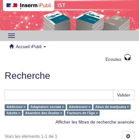
Toggle
navigation
Accueil iPubli
Ecoutez
Recherche
Valider
Addiction ×
Adaptation sociale ×
Adolescent ×
Abus de marijuana ×
Adulte ×
Abandon des études ×
Facteurs de l'âge ×
Afficher les filtres de recherche avancée
Voici les éléments 1-1 de 1