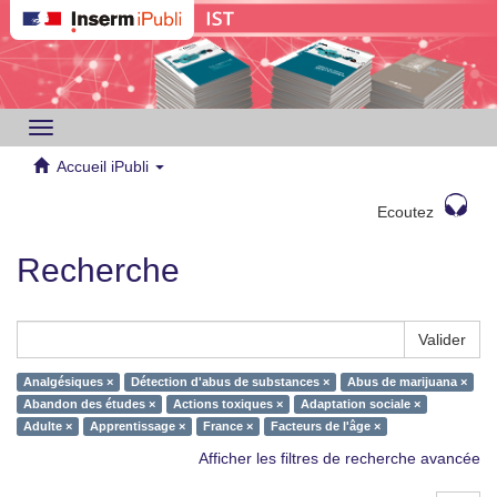
Toggle
navigation
Accueil iPubli
Ecoutez
Recherche
Valider
Analgésiques ×
Détection d'abus de substances ×
Abus de marijuana ×
Abandon des études ×
Actions toxiques ×
Adaptation sociale ×
Adulte ×
Apprentissage ×
France ×
Facteurs de l'âge ×
Afficher les filtres de recherche avancée