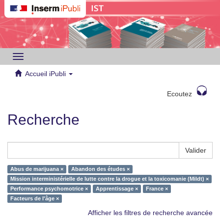
Toggle
navigation
Accueil iPubli
Ecoutez
Recherche
Valider
Abus de marijuana ×
Abandon des études ×
Mission interministérielle de lutte contre la drogue et la toxicomanie (Mildt) ×
Performance psychomotrice ×
Apprentissage ×
France ×
Facteurs de l'âge ×
Afficher les filtres de recherche avancée