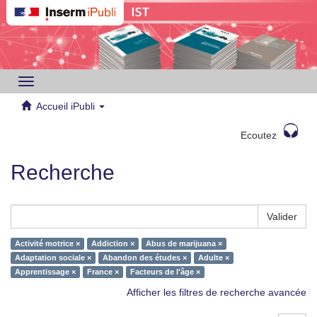
Toggle
navigation
Accueil iPubli
Ecoutez
Recherche
Valider
Activité motrice ×
Addiction ×
Abus de marijuana ×
Adaptation sociale ×
Abandon des études ×
Adulte ×
Apprentissage ×
France ×
Facteurs de l'âge ×
Afficher les filtres de recherche avancée