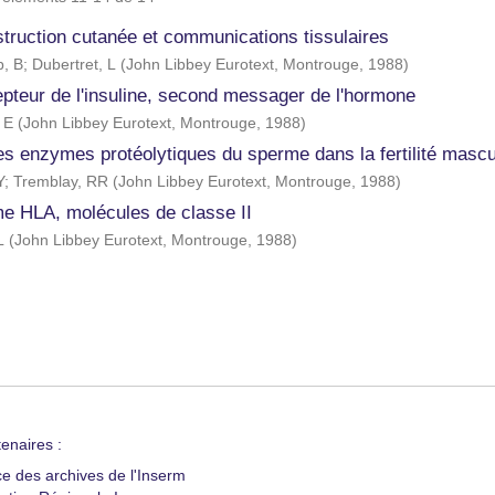
truction cutanée et communications tissulaires
, B
;
Dubertret, L
(
John Libbey Eurotext, Montrouge
,
1988
)
epteur de l'insuline, second messager de l'hormone
 E
(
John Libbey Eurotext, Montrouge
,
1988
)
es enzymes protéolytiques du sperme dans la fertilité mascu
Y
;
Tremblay, RR
(
John Libbey Eurotext, Montrouge
,
1988
)
e HLA, molécules de classe II
L
(
John Libbey Eurotext, Montrouge
,
1988
)
enaires :
ce des archives de l'Inserm