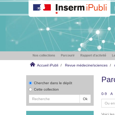
Nos collections
Parcourir
Rapport d'activité
Le
Accueil iPubli
Revue médecine/sciences
Par
Chercher dans le dépôt
Cette collection
0-9
A
Ok
Voici le