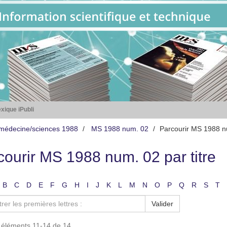
xique iPubli
médecine/sciences 1988
MS 1988 num. 02
Parcourir MS 1988 nu
courir MS 1988 num. 02 par titre
B
C
D
E
F
G
H
I
J
K
L
M
N
O
P
Q
R
S
T
Valider
s éléments 11-14 de 14