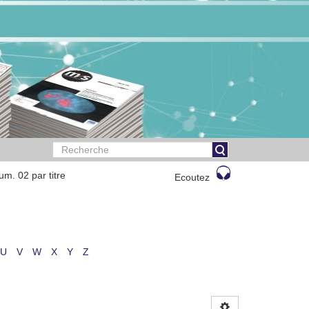
m. 02 par titre
Ecoutez
U
V
W
X
Y
Z