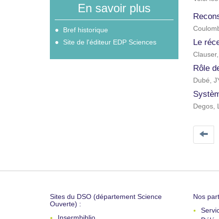
En savoir plus
Recons
Coulomb
Bref historique
Le réc
Site de l'éditeur EDP Sciences
Clauser,
Rôle d
Dubé, J
Systèm
Degos, 
Sites du DSO (département Science
Nos part
Ouverte) :
Servi
Insermbiblio