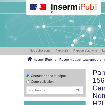
Nos collections
Parcourir
Rapport d'activité
Le
Accueil iPubli
Revue médecine/sciences
Par
Chercher dans le dépôt
156
Cette collection
Can
Ok
Not
H2L