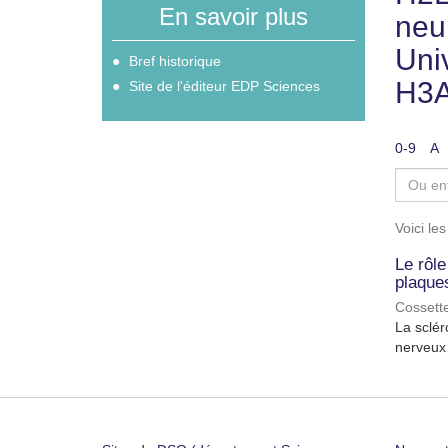
En savoir plus
neur
Uni
Bref historique
H3A
Site de l'éditeur EDP Sciences
0-9
A
Voici le
Le rôle
plaque
Cossette
La sclér
nerveux 