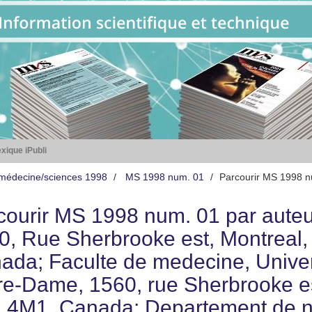
xique iPubli
médecine/sciences 1998
MS 1998 num. 01
Parcourir MS 1998 n
courir MS 1998 num. 01 par auteu
0, Rue Sherbrooke est, Montreal
ada; Faculte de medecine, Univers
re-Dame, 1560, rue Sherbrooke es
 4M1, Canada; Departement de ne