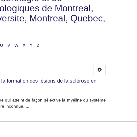
urologiques de Montreal,
versite, Montreal, Quebec,
U
V
W
X
Y
Z
 la formation des lésions de la sclérose en
e qui atteint de façon sélective la myéline du système
re inconnue. ...