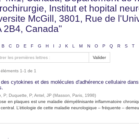
ochirurgie, Institut et hopital ne
versite McGill, 3801, Rue de l'Uni
 2B4, Canada"
B
C
D
E
F
G
H
I
J
K
L
M
N
O
P
Q
R
S
T
Valider
s éléments 1-1 de 1
 des cytokines et des molécules d'adhérence cellulaire dans
s.
, P
;
Duquette, P
;
Antel, JP
(
Masson, Paris
,
1998
)
ose en plaques est une maladie démyélinisante inflammatoire chroniqu
central. L’étiologie de cette maladie neurologique – fréquente – demeu