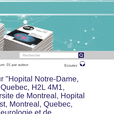
um. 01 par auteur
Ecoutez
r "Hopital Notre-Dame,
, Quebec, H2L 4M1,
ite de Montreal, Hopital
t, Montreal, Quebec,
urologie et de