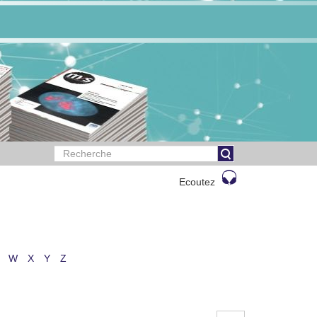
Ecoutez
W
X
Y
Z