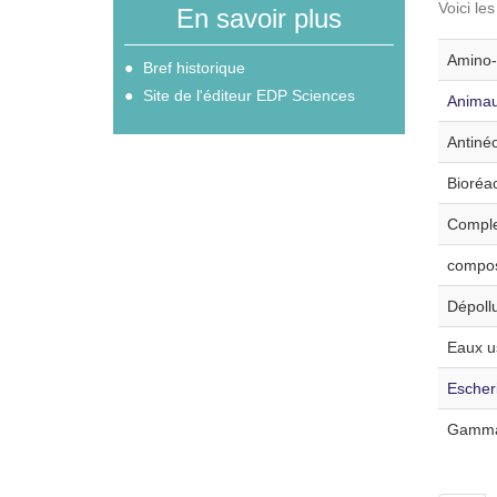
Voici le
En savoir plus
Amino-a
Bref historique
Site de l'éditeur EDP Sciences
Animau
Antinéo
Bioréac
Comple
compos
Dépollu
Eaux u
Escheri
Gamma-