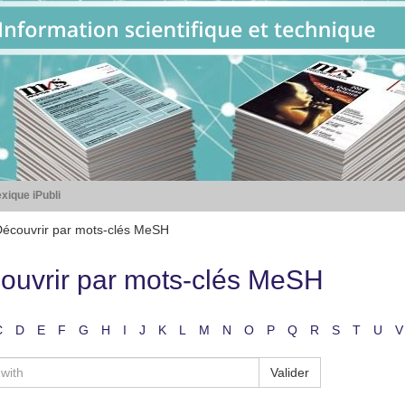
xique iPubli
écouvrir par mots-clés MeSH
ouvrir par mots-clés MeSH
C
D
E
F
G
H
I
J
K
L
M
N
O
P
Q
R
S
T
U
V
Valider