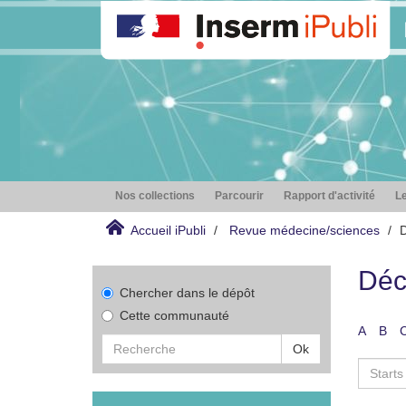
Nos collections
Parcourir
Rapport d'activité
Le
Accueil iPubli
Revue médecine/sciences
D
Déc
Chercher dans le dépôt
Cette communauté
A
B
Ok