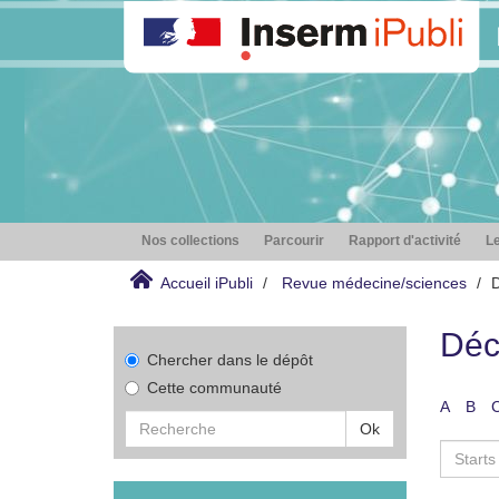
Nos collections
Parcourir
Rapport d'activité
Le
Accueil iPubli
Revue médecine/sciences
D
Déc
Chercher dans le dépôt
Cette communauté
A
B
Ok