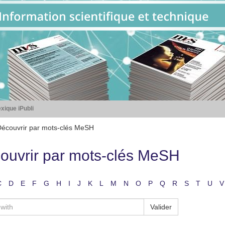
xique iPubli
écouvrir par mots-clés MeSH
ouvrir par mots-clés MeSH
C
D
E
F
G
H
I
J
K
L
M
N
O
P
Q
R
S
T
U
V
Valider