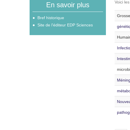
Voici le
En savoir plus
Grosse
Bref historique
Site de l'éditeur EDP Sciences
généti
Humain
Infecti
Intesti
microbi
Méning
métabo
Nouvea
pathogé