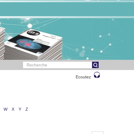
Ecoutez
W
X
Y
Z