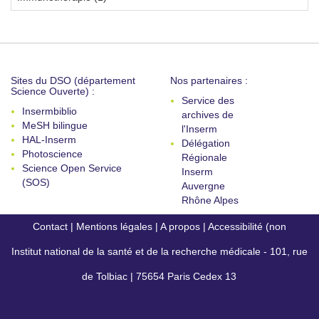
Sites du DSO (département
Nos partenaires :
Science Ouverte) :
Service des
Insermbiblio
archives de
MeSH bilingue
l'Inserm
HAL-Inserm
Délégation
Photoscience
Régionale
Science Open Service
Inserm
(SOS)
Auvergne
Rhône Alpes
Contact
|
Mentions légales
|
A propos
|
Accessibilité (non
Institut national de la santé et de la recherche médicale - 101, rue
conforme)
de Tolbiac | 75654 Paris Cedex 13