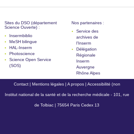
Sites du DSO (département
Nos partenaires :
Science Ouverte) :
Service des
Insermbiblio
archives de
MeSH bilingue
l'Inserm
HAL-Inserm
Délégation
Photoscience
Régionale
Science Open Service
Inserm
(SOS)
Auvergne
Rhône Alpes
Contact
|
Mentions légales
|
A propos
|
Accessibilité (non
Institut national de la santé et de la recherche médicale - 101, rue
conforme)
de Tolbiac | 75654 Paris Cedex 13