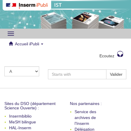
Toggle
navigation
Accueil iPubli
Ecoutez
Valider
Sites du DSO (département
Nos partenaires :
Science Ouverte) :
Service des
Insermbiblio
archives de
MeSH bilingue
l'Inserm
HAL-Inserm
Délégation