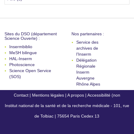
Sites du DSO (département
Nos partenaires :
Science Ouverte) :
Service des
Insermbiblio
archives de
MeSH bilingue
l'Inserm
HAL-Inserm
Délégation
Photoscience
Régionale
Science Open Service
Inserm
(SOS)
Auvergne
Rhône Alpes
Contact
|
Mentions légales
|
A propos
|
Accessibilité (non
Institut national de la santé et de la recherche médicale - 101, rue
conforme)
de Tolbiac | 75654 Paris Cedex 13