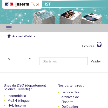
Toggle
navigation
Accueil iPubli
Ecoutez
Valider
Sites du DSO (département
Nos partenaires :
Science Ouverte) :
Service des
Insermbiblio
archives de
MeSH bilingue
l'Inserm
HAL-Inserm
Délégation