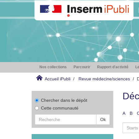
Nos collections
Parcourir
Rapport d'activité
Le
Accueil iPubli
Revue médecine/sciences
D
Déc
Chercher dans le dépôt
Cette communauté
A
B
Ok