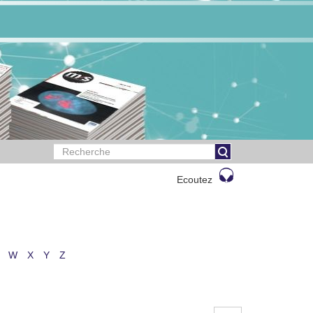
Ecoutez
W
X
Y
Z