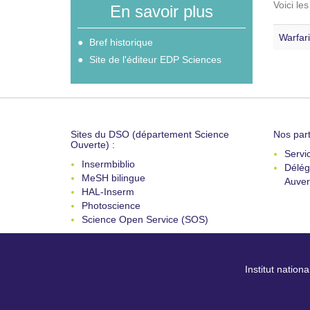
Voici le
En savoir plus
Warfari
Bref historique
Site de l'éditeur EDP Sciences
Sites du DSO (département Science
Nos part
Ouverte) :
Servi
Insermbiblio
Délég
MeSH bilingue
Auver
HAL-Inserm
Photoscience
Science Open Service (SOS)
Institut nation