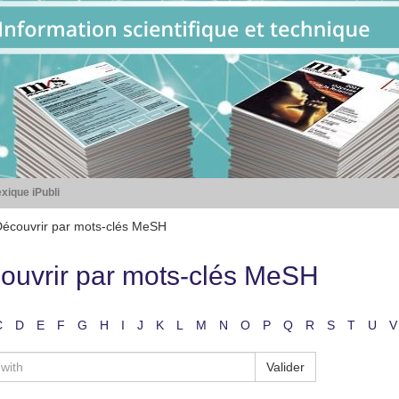
xique iPubli
écouvrir par mots-clés MeSH
ouvrir par mots-clés MeSH
C
D
E
F
G
H
I
J
K
L
M
N
O
P
Q
R
S
T
U
V
Valider