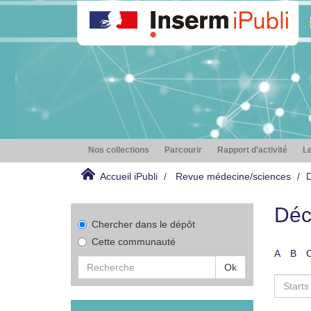
Nos collections
Parcourir
Rapport d'activité
Le
Accueil iPubli
Revue médecine/sciences
D
Déc
Chercher dans le dépôt
Cette communauté
A
B
Ok