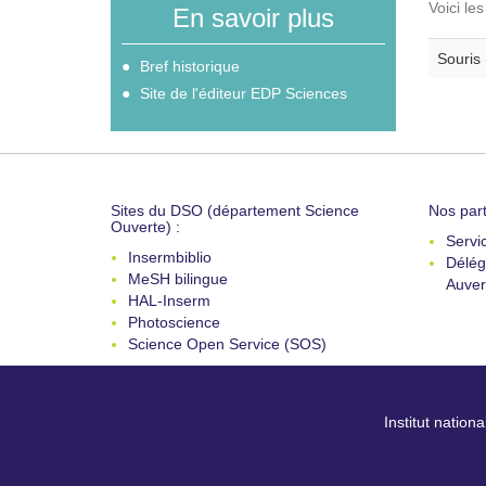
Voici le
En savoir plus
Souris 
Bref historique
Site de l'éditeur EDP Sciences
Sites du DSO (département Science
Nos part
Ouverte) :
Servi
Insermbiblio
Délég
MeSH bilingue
Auver
HAL-Inserm
Photoscience
Science Open Service (SOS)
Institut nation