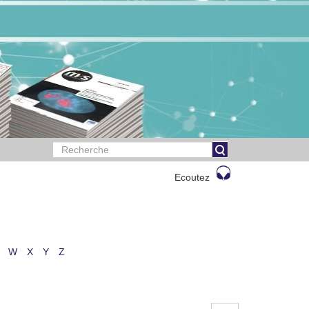
Ecoutez
W
X
Y
Z