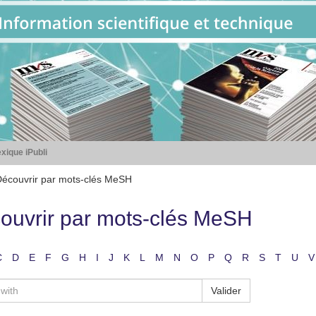
xique iPubli
écouvrir par mots-clés MeSH
ouvrir par mots-clés MeSH
C
D
E
F
G
H
I
J
K
L
M
N
O
P
Q
R
S
T
U
V
Valider